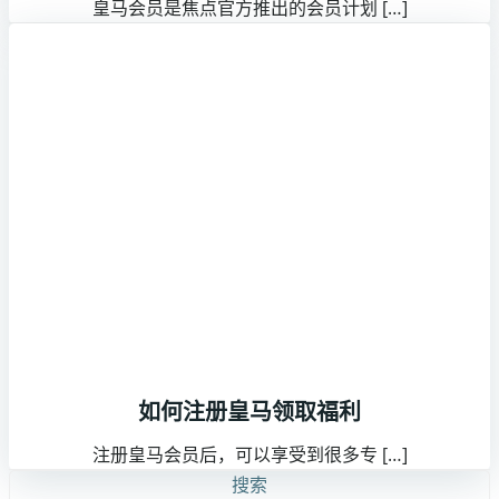
皇马会员是焦点官方推出的会员计划 […]
如何注册皇马领取福利
注册皇马会员后，可以享受到很多专 […]
搜索